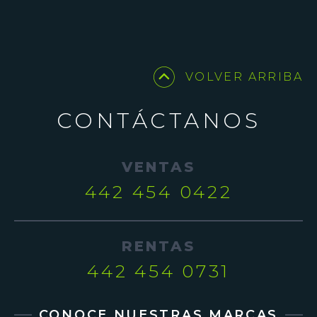
CONSOLIDA INVERSIÓN DE
MIL MILLONES DE PESOS
EN QUERÉTARO
Se estima que Xentric District tenga un retorno de
inversión anual de 150 millones de...
VOLVER ARRIBA
VER MÁS
CONTÁCTANOS
RESIDENCE INN BY
VENTAS
MARRIOTT LLEGARÁ A
442 454 0422
JURIQUILLA, EN
QUERÉTARO, DE LA MANO
DE XENTRIC DISTRICT
RENTAS
La desarrolladora Wolstrat se perfila para posicionar
el primer distrito de negocios en Querétaro con...
442 454 0731
VER MÁS
CONOCE NUESTRAS MARCAS